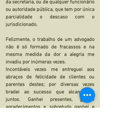
da secretaria, ou de qualquer funcionário 
ou autoridade pública, que tem por única 
parcialidade o descaso com o 
jurisdicionado.
Felizmente, o trabalho de um advogado 
não é só formado de fracassos e na 
mesma medida da dor a alegria me 
invadiu por inúmeras vezes.
Incontáveis vezes me entreguei aos 
abraços de felicidade de clientes ou 
parentes destes; por diversas vezes 
bradei ao sucesso que alcançamos 
juntos. Ganhei presentes, ganhei 
agradecimentos e sobretudo ganhei e 
ganho orações.
Sou um profissional do direito, intenso, 
sinto e compreendo as dores dos 
clientes e também com eles desfruto e 