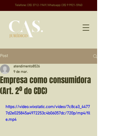
Telefone:
(35) 3712-1949
|
Whatsapp:
(35) 9 9921-5960
Post
atendimento8526
9 de mar.
Empresa como consumidora
(Art. 2º do CDC)
https://video.wixstatic.com/video/7c8ca3_4477
7d2e025845a4972253c4b06057dc/720p/mp4/fil
e.mp4