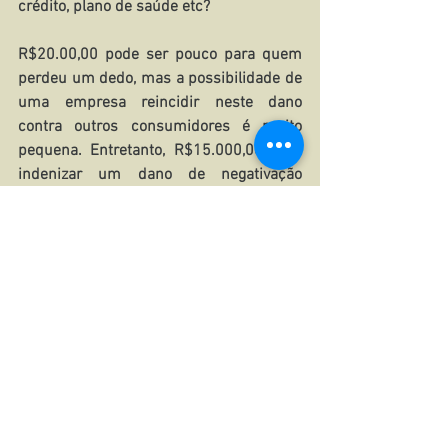
crédito, plano de saúde etc?
R$20.00,00 pode ser pouco para quem 
perdeu um dedo, mas a possibilidade de 
uma empresa reincidir neste dano 
contra outros consumidores é muito 
pequena. Entretanto, R$15.000,00 para 
indenizar um dano de negativação 
indevida ou cobrança abusiva, pode ser 
baixo quando direcionado a empresas 
bilionárias que atuam desta forma 
contra milhares de consumidores. As 
condenações devem ser mais severas 
contra empresas com elevado potencial 
financeiro, que causam dano ao 
consumidor de forma reiterada, 
pacificando a sociedade e evitando 
milhares de demandas que sufocam o 
sistema judiciário.