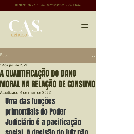
Telefone:
(35) 3712-1949
|
Whatsapp:
(35) 9 9921-5960
Post
19 de jan. de 2022
A QUANTIFICAÇÃO DO DANO
MORAL NA RELAÇÃO DE CONSUMO
Atualizado:
4 de mar. de 2022
Uma das funções 
primordiais do Poder 
Judiciário é a pacificação 
social. A decisão do juiz não 